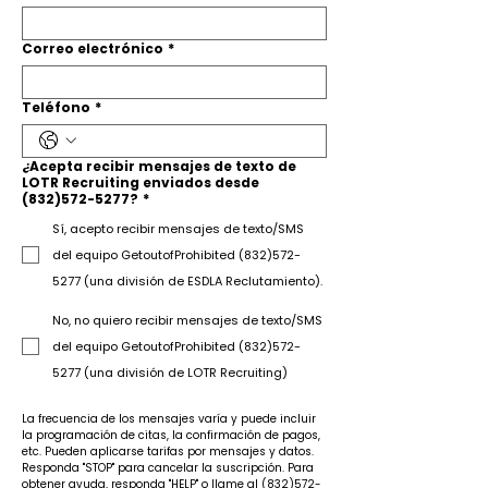
Correo electrónico
*
Teléfono
*
¿Acepta recibir mensajes de texto de
LOTR Recruiting enviados desde
(832)572-5277?
*
Sí, acepto recibir mensajes de texto/SMS
del equipo GetoutofProhibited (832)572-
5277 (una división de ESDLA Reclutamiento).
No, no quiero recibir mensajes de texto/SMS
del equipo GetoutofProhibited (832)572-
5277 (una división de LOTR Recruiting)
La frecuencia de los mensajes varía y puede incluir 
la programación de citas, la confirmación de pagos, 
etc. Pueden aplicarse tarifas por mensajes y datos. 
Responda "STOP" para cancelar la suscripción. Para 
obtener ayuda, responda "HELP" o llame al (832)572-