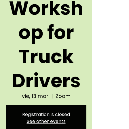
Worksh
op for
Truck
Drivers
vie, 13 mar
  |  
Zoom
Registration is closed
See other events